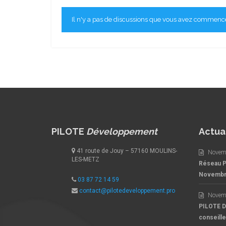
Il n'y a pas de discussions que vous avez commen
PILOTE
Développement
Actua
41 route de Jouy – 57160 MOULINS-
Novem
LES-METZ
Réseau 
Novemb
03 87 72 14 59
contact@pilotedeveloppement.pro
Novem
PILOTE 
conseille