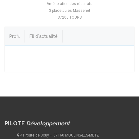
Amélioration des résultats
3 place Jules Massenet
37200 TOURS
Profil
Fil d'actualité
PILOTE
Développement
41 route de Jouy – 57160 MOULINS-LES-METZ