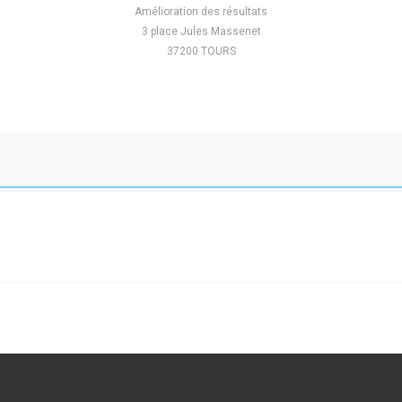
Amélioration des résultats
3 place Jules Massenet
37200 TOURS