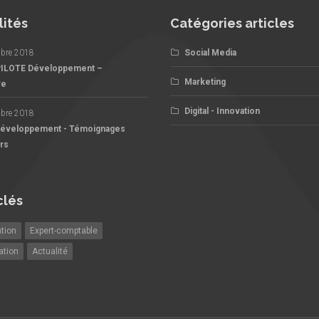
lités
Catégories articles
bre 2018
Social Media
PILOTE Développement –
Marketing
re
Digital - Innovation
bre 2018
Développement - Témoignages
rs
clés
tion
Expert-comptable
ation
Actualité