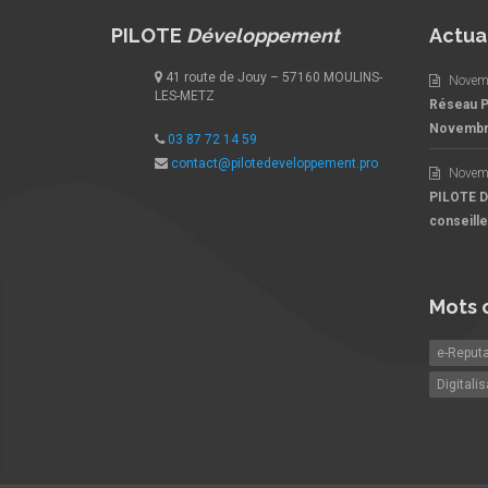
PILOTE
Développement
Actua
41 route de Jouy – 57160 MOULINS-
Novem
LES-METZ
Réseau 
Novemb
03 87 72 14 59
contact@pilotedeveloppement.pro
Novem
PILOTE 
conseille
Mots 
e-Reputa
Digitalis